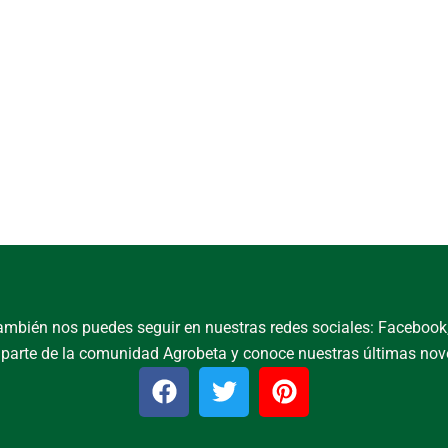
, también nos puedes seguir en nuestras redes sociales: Facebook, 
parte de la comunidad Agrobeta y conoce nuestras últimas no
F
T
P
a
w
i
c
i
n