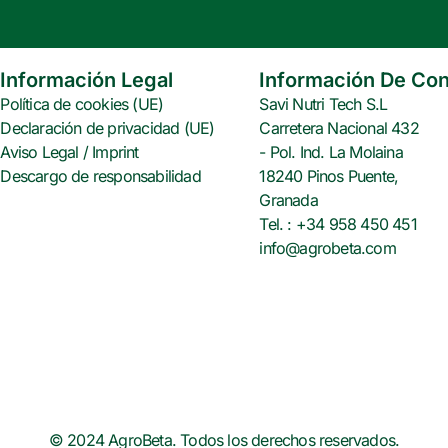
e
t
t
b
t
e
o
e
r
o
r
e
Información Legal
Información De Con
k
s
Política de cookies (UE)
Savi Nutri Tech S.L
t
Declaración de privacidad (UE)
Carretera Nacional 432
Aviso Legal / Imprint
- Pol. Ind. La Molaina
Descargo de responsabilidad
18240 Pinos Puente,
Granada
Tel. : +34 958 450 451
info@agrobeta.com
© 2024 AgroBeta. Todos los derechos reservados.