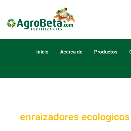
Ir
al
contenido
Inicio
Acerca de
Productos
enraizadores ecologicos