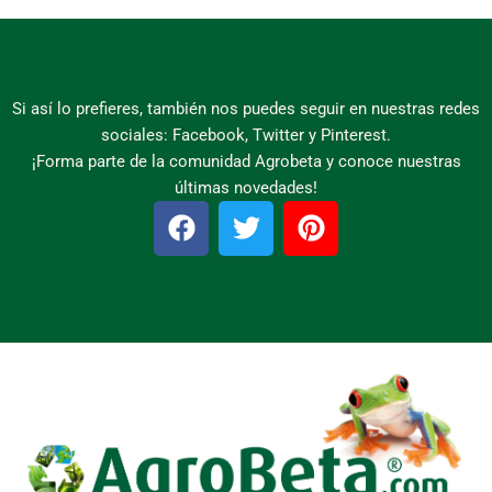
Si así lo prefieres, también nos puedes seguir en nuestras redes
sociales: Facebook, Twitter y Pinterest.
¡Forma parte de la comunidad Agrobeta y conoce nuestras
últimas novedades!
F
T
P
a
w
i
c
i
n
e
t
t
b
t
e
o
e
r
o
r
e
k
s
t