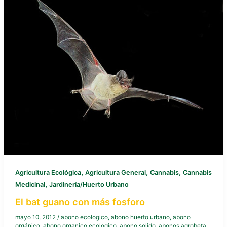
,
,
,
Agricultura Ecológica
Agricultura General
Cannabis
Cannabis
,
Medicinal
Jardinería/Huerto Urbano
El bat guano con más fosforo
mayo 10, 2012
/
abono ecologico
,
abono huerto urbano
,
abono
orgánico
,
abono organico ecologico
,
abono solido
,
abonos agrobeta
,