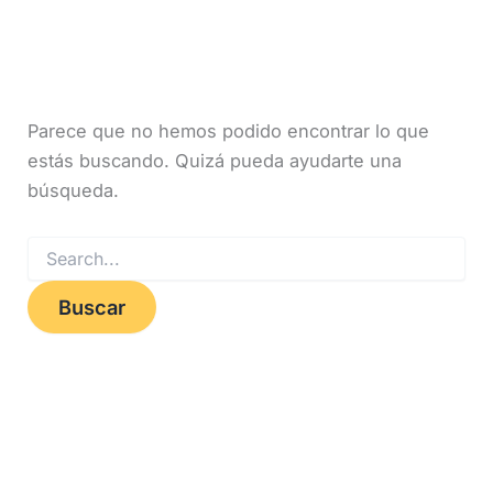
Parece que no hemos podido encontrar lo que
estás buscando. Quizá pueda ayudarte una
búsqueda.