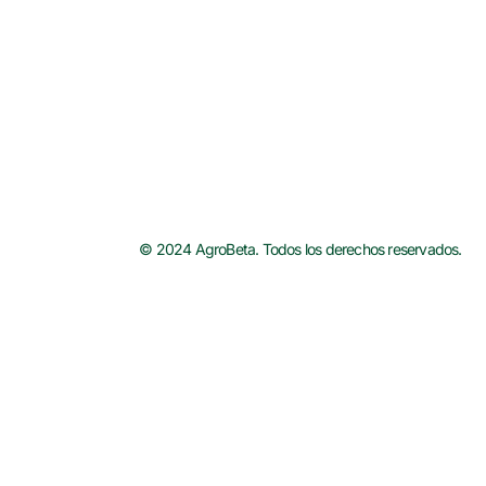
© 2024 AgroBeta. Todos los derechos reservados.