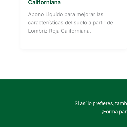
Californiana
Abono Liquido para mejorar las
características del suelo a partir de
Lombriz Roja Californiana.
Si así lo prefieres, ta
¡Forma par