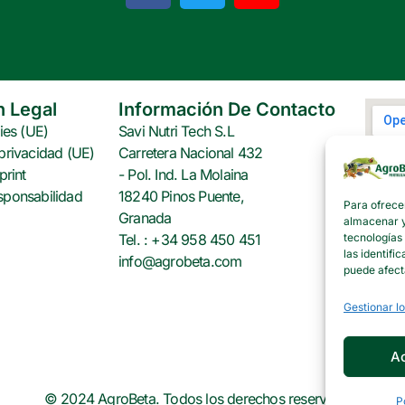
c
i
n
e
t
t
b
t
e
o
e
r
o
r
e
n Legal
Información De Contacto
k
s
ies (UE)
Savi Nutri Tech S.L
t
privacidad (UE)
Carretera Nacional 432
print
- Pol. Ind. La Molaina
sponsabilidad
18240 Pinos Puente,
Para ofrece
Granada
almacenar y/
tecnologías
Tel. : +34 958 450 451
las identifi
info@agrobeta.com
puede afect
Gestionar lo
A
© 2024 AgroBeta. Todos los derechos reservados.
P