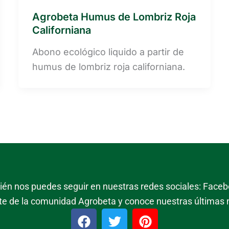
Agrobeta Humus de Lombriz Roja
Californiana
Abono ecológico liquido a partir de
humus de lombriz roja californiana.
mbién nos puedes seguir en nuestras redes sociales: Facebo
te de la comunidad Agrobeta y conoce nuestras últimas
F
T
P
a
w
i