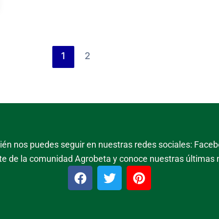
1
2
mbién nos puedes seguir en nuestras redes sociales: Facebo
te de la comunidad Agrobeta y conoce nuestras últimas
F
T
P
a
w
i
c
i
n
e
t
t