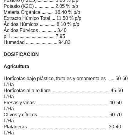
Fósforo (P
2
O
5
)............... 1.26 % p/p
Potasio (K
2
O) ................ 2.05 % p/p
Materia Orgánica .......... 16.40 % p/p
Extracto Húmico Total ... 11.50 % p/p
Ácidos Húmicos ............. 8.10 % p/p
Ácidos Fúrvicos .............. 3.40
pH .................................... 7.95
Humedad .......................... 94.83
DOSIFICACION
Agricultura
Hortícolas bajo plástico, frutales y ornamentales ..... 50-60
L/Ha
Hortícolas al aire libre ................................................ 45-50
L/Ha
Fresas y viñas ............................................................ 40-50
L/Ha
Olivos y cítricos .......................................................... 60-70
L/Ha
Plataneras .................................................................. 30-40
L/Ha