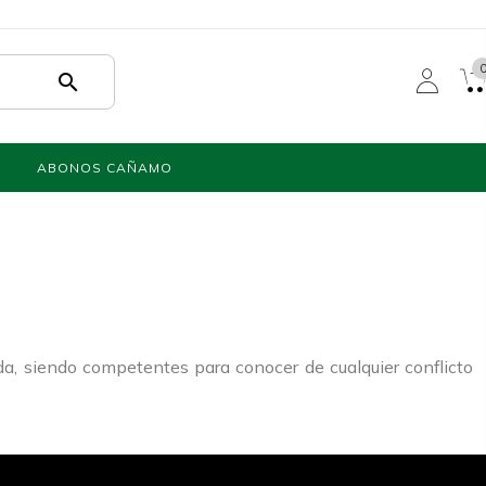
search
ABONOS CAÑAMO
a, siendo competentes para conocer de cualquier conflicto