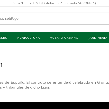
Savi Nutri Tech S.L (Distribuidor Autorizado AGROBETA)
ALES
AGRICULTURA
HUERTO URBANO
JARDINERIA
n
yes de España. El contrato se entenderá celebrado en Granad
 y tribunales de dicho lugar.