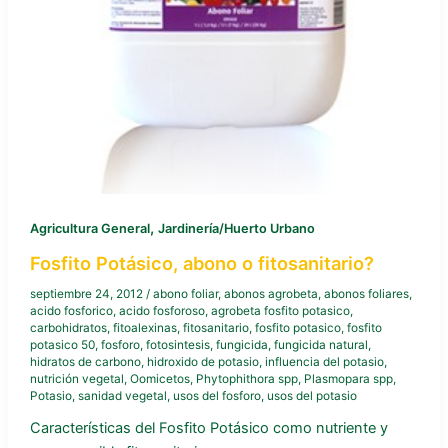
,
Agricultura General
Jardinería/Huerto Urbano
Fosfito Potásico, abono o fitosanitario?
septiembre 24, 2012
/
abono foliar
,
abonos agrobeta
,
abonos foliares
,
acido fosforico
,
acido fosforoso
,
agrobeta fosfito potasico
,
carbohidratos
,
fitoalexinas
,
fitosanitario
,
fosfito potasico
,
fosfito
potasico 50
,
fosforo
,
fotosintesis
,
fungicida
,
fungicida natural
,
hidratos de carbono
,
hidroxido de potasio
,
influencia del potasio
,
nutrición vegetal
,
Oomicetos
,
Phytophithora spp
,
Plasmopara spp
,
Potasio
,
sanidad vegetal
,
usos del fosforo
,
usos del potasio
Características del Fosfito Potásico como nutriente y