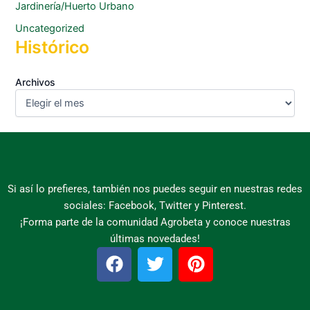
Jardinería/Huerto Urbano
Uncategorized
Histórico
Archivos
Si así lo prefieres, también nos puedes seguir en nuestras redes
sociales: Facebook, Twitter y Pinterest.
¡Forma parte de la comunidad Agrobeta y conoce nuestras
últimas novedades!
F
T
P
a
w
i
c
i
n
e
t
t