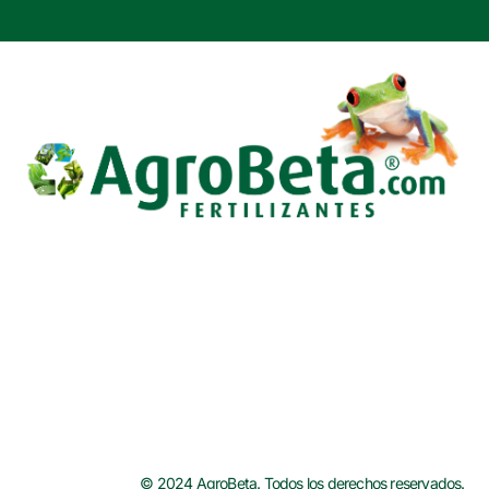
b
t
e
o
e
r
o
r
e
k
s
t
© 2024 AgroBeta. Todos los derechos reservados.