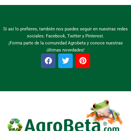
Si así lo prefieres, también nos puedes seguir en nuestras redes
sociales: Facebook, Twitter y Pinterest.
¡Forma parte de la comunidad Agrobeta y conoce nuestras
últimas novedades!
F
T
P
a
w
i
c
i
n
e
t
t
b
t
e
o
e
r
o
r
e
k
s
t