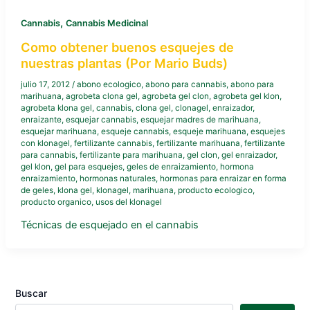
,
Cannabis
Cannabis Medicinal
Como obtener buenos esquejes de
nuestras plantas (Por Mario Buds)
julio 17, 2012
/
abono ecologico
,
abono para cannabis
,
abono para
marihuana
,
agrobeta clona gel
,
agrobeta gel clon
,
agrobeta gel klon
,
agrobeta klona gel
,
cannabis
,
clona gel
,
clonagel
,
enraizador
,
enraizante
,
esquejar cannabis
,
esquejar madres de marihuana
,
esquejar marihuana
,
esqueje cannabis
,
esqueje marihuana
,
esquejes
con klonagel
,
fertilizante cannabis
,
fertilizante marihuana
,
fertilizante
para cannabis
,
fertilizante para marihuana
,
gel clon
,
gel enraizador
,
gel klon
,
gel para esquejes
,
geles de enraizamiento
,
hormona
enraizamiento
,
hormonas naturales
,
hormonas para enraizar en forma
de geles
,
klona gel
,
klonagel
,
marihuana
,
producto ecologico
,
producto organico
,
usos del klonagel
Técnicas de esquejado en el cannabis
Buscar