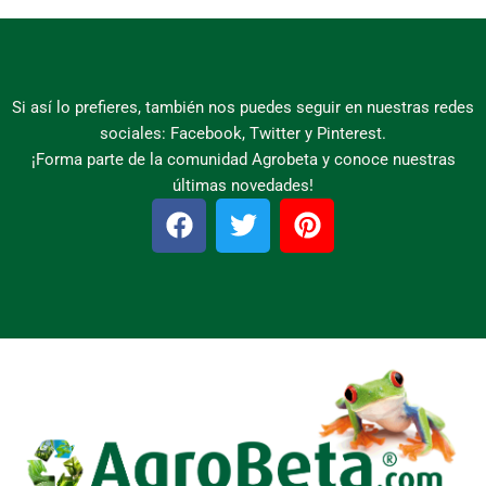
Si así lo prefieres, también nos puedes seguir en nuestras redes
sociales: Facebook, Twitter y Pinterest.
¡Forma parte de la comunidad Agrobeta y conoce nuestras
últimas novedades!
F
T
P
a
w
i
c
i
n
e
t
t
b
t
e
o
e
r
o
r
e
k
s
t