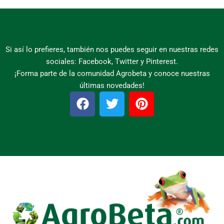
Si así lo prefieres, también nos puedes seguir en nuestras redes
sociales: Facebook, Twitter y Pinterest.
¡Forma parte de la comunidad Agrobeta y conoce nuestras
últimas novedades!
F
T
P
a
w
i
c
i
n
e
t
t
b
t
e
o
e
r
o
r
e
k
s
t