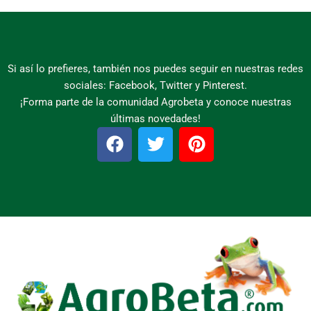
Si así lo prefieres, también nos puedes seguir en nuestras redes
sociales: Facebook, Twitter y Pinterest.
¡Forma parte de la comunidad Agrobeta y conoce nuestras
últimas novedades!
F
T
P
a
w
i
c
i
n
e
t
t
b
t
e
o
e
r
o
r
e
k
s
t