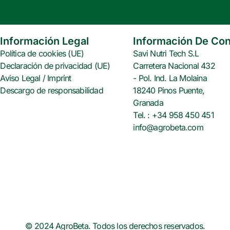
e
t
t
b
t
e
o
e
r
o
r
e
Información Legal
Información De Con
k
s
Política de cookies (UE)
Savi Nutri Tech S.L
t
Declaración de privacidad (UE)
Carretera Nacional 432
Aviso Legal / Imprint
- Pol. Ind. La Molaina
Descargo de responsabilidad
18240 Pinos Puente,
Granada
Tel. : +34 958 450 451
info@agrobeta.com
© 2024 AgroBeta. Todos los derechos reservados.