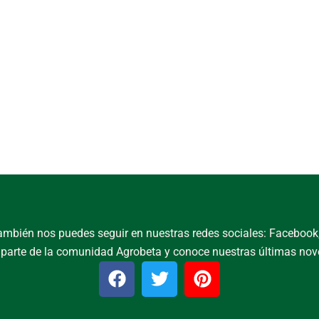
, también nos puedes seguir en nuestras redes sociales: Facebook, 
parte de la comunidad Agrobeta y conoce nuestras últimas no
F
T
P
a
w
i
c
i
n