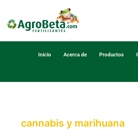
Ir
al
contenido
Inicio
Acerca de
Productos
cannabis y marihuana