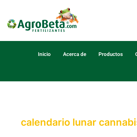
Ir
al
contenido
Inicio
Acerca de
Productos
calendario lunar cannabi