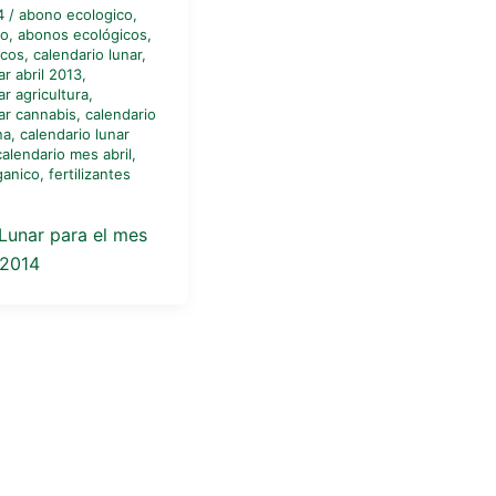
14
/
abono ecologico
,
co
,
abonos ecológicos
,
icos
,
calendario lunar
,
ar abril 2013
,
ar agricultura
,
ar cannabis
,
calendario
na
,
calendario lunar
calendario mes abril
,
rganico
,
fertilizantes
Lunar para el mes
 2014