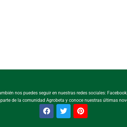
, también nos puedes seguir en nuestras redes sociales: Facebook, 
parte de la comunidad Agrobeta y conoce nuestras últimas no
F
T
P
a
w
i
c
i
n