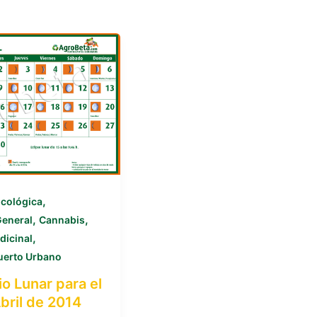
,
Ecológica
,
,
General
Cannabis
,
dicinal
uerto Urbano
o Lunar para el
bril de 2014