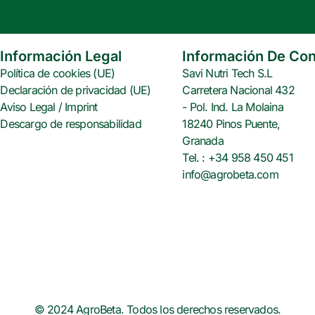
e
t
t
b
t
e
o
e
r
o
r
e
Información Legal
Información De Con
k
s
Política de cookies (UE)
Savi Nutri Tech S.L
t
Declaración de privacidad (UE)
Carretera Nacional 432
Aviso Legal / Imprint
- Pol. Ind. La Molaina
Descargo de responsabilidad
18240 Pinos Puente,
Granada
Tel. : +34 958 450 451
info@agrobeta.com
© 2024 AgroBeta. Todos los derechos reservados.