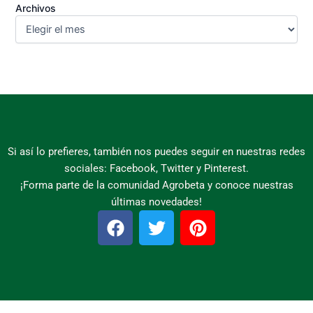
Archivos
Si así lo prefieres, también nos puedes seguir en nuestras redes
sociales: Facebook, Twitter y Pinterest.
¡Forma parte de la comunidad Agrobeta y conoce nuestras
últimas novedades!
F
T
P
a
w
i
c
i
n
e
t
t
b
t
e
o
e
r