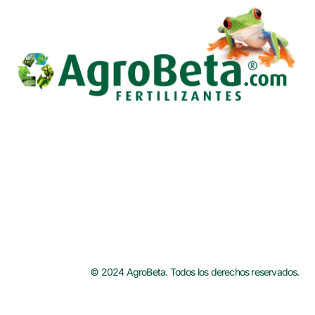
o
r
e
k
s
t
© 2024 AgroBeta. Todos los derechos reservados.