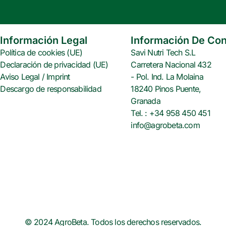
e
t
t
b
t
e
o
e
r
o
r
e
Información Legal
Información De Con
k
s
Política de cookies (UE)
Savi Nutri Tech S.L
t
Declaración de privacidad (UE)
Carretera Nacional 432
Aviso Legal / Imprint
- Pol. Ind. La Molaina
Descargo de responsabilidad
18240 Pinos Puente,
Granada
Tel. : +34 958 450 451
info@agrobeta.com
© 2024 AgroBeta. Todos los derechos reservados.