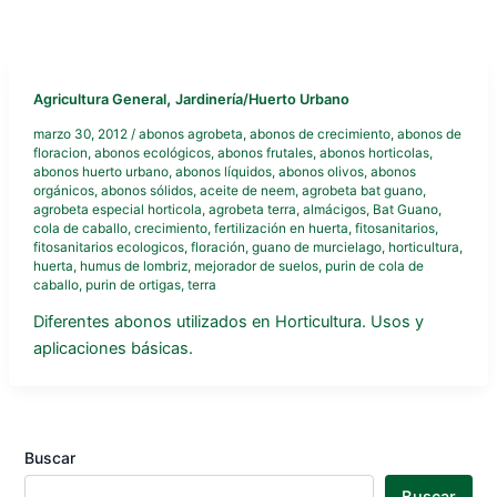
,
Agricultura General
Jardinería/Huerto Urbano
marzo 30, 2012
/
abonos agrobeta
,
abonos de crecimiento
,
abonos de
floracion
,
abonos ecológicos
,
abonos frutales
,
abonos horticolas
,
abonos huerto urbano
,
abonos líquidos
,
abonos olivos
,
abonos
orgánicos
,
abonos sólidos
,
aceite de neem
,
agrobeta bat guano
,
agrobeta especial horticola
,
agrobeta terra
,
almácigos
,
Bat Guano
,
cola de caballo
,
crecimiento
,
fertilización en huerta
,
fitosanitarios
,
fitosanitarios ecologicos
,
floración
,
guano de murcielago
,
horticultura
,
huerta
,
humus de lombriz
,
mejorador de suelos
,
purin de cola de
caballo
,
purin de ortigas
,
terra
Diferentes abonos utilizados en Horticultura. Usos y
aplicaciones básicas.
Buscar
Buscar