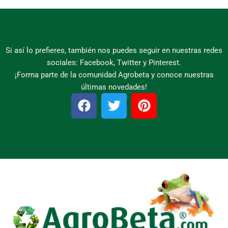
Si así lo prefieres, también nos puedes seguir en nuestras redes
sociales: Facebook, Twitter y Pinterest.
¡Forma parte de la comunidad Agrobeta y conoce nuestras
últimas novedades!
F
T
P
a
w
i
c
i
n
e
t
t
b
t
e
o
e
r
o
r
e
k
s
t