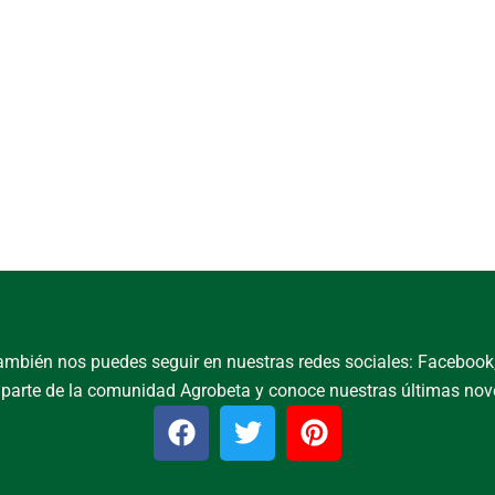
, también nos puedes seguir en nuestras redes sociales: Facebook, 
parte de la comunidad Agrobeta y conoce nuestras últimas no
F
T
P
a
w
i
c
i
n