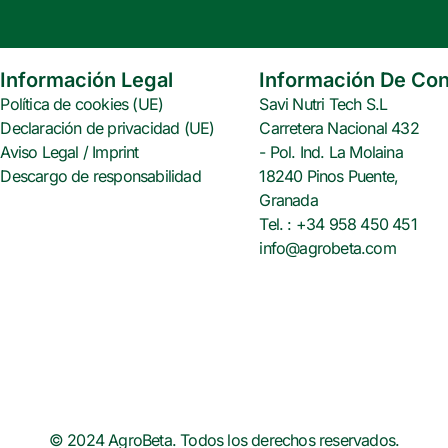
e
t
t
b
t
e
o
e
r
o
r
e
Información Legal
Información De Con
k
s
Política de cookies (UE)
Savi Nutri Tech S.L
t
Declaración de privacidad (UE)
Carretera Nacional 432
Aviso Legal / Imprint
- Pol. Ind. La Molaina
Descargo de responsabilidad
18240 Pinos Puente,
Granada
Tel. : +34 958 450 451
info@agrobeta.com
© 2024 AgroBeta. Todos los derechos reservados.