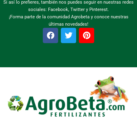
Si así lo prefieres, también nos puedes seguir en nuestras redes
sociales: Facebook, Twitter y Pinterest.
¡Forma parte de la comunidad Agrobeta y conoce nuestras
últimas novedades!
F
T
P
a
w
i
c
i
n
e
t
t
b
t
e
o
e
r
o
r
e
k
s
t