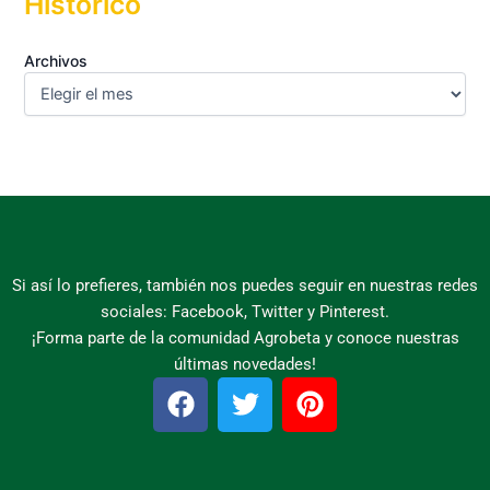
Histórico
Archivos
Si así lo prefieres, también nos puedes seguir en nuestras redes
sociales: Facebook, Twitter y Pinterest.
¡Forma parte de la comunidad Agrobeta y conoce nuestras
últimas novedades!
F
T
P
a
w
i
c
i
n
e
t
t