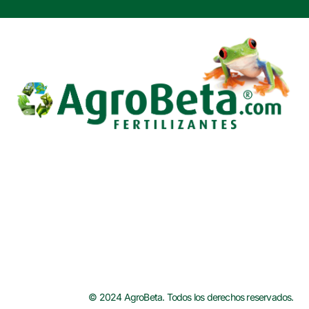
b
t
e
o
e
r
o
r
e
k
s
t
© 2024 AgroBeta. Todos los derechos reservados.