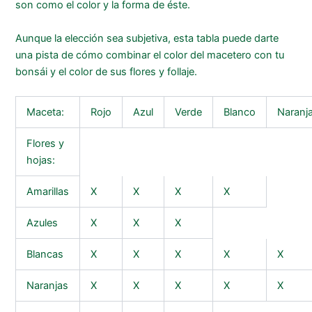
son como el color y la forma de éste.
Aunque la elección sea subjetiva, esta tabla puede darte
una pista de cómo combinar el color del macetero con tu
bonsái y el color de sus flores y follaje.
Maceta:
Rojo
Azul
Verde
Blanco
Naranj
Flores y
hojas:
Amarillas
X
X
X
X
Azules
X
X
X
Blancas
X
X
X
X
X
Naranjas
X
X
X
X
X