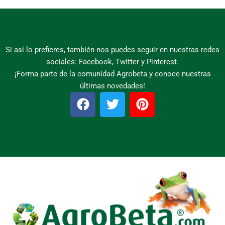
Si así lo prefieres, también nos puedes seguir en nuestras redes
sociales: Facebook, Twitter y Pinterest.
¡Forma parte de la comunidad Agrobeta y conoce nuestras
últimas novedades!
F
T
P
a
w
i
c
i
n
e
t
t
b
t
e
o
e
r
o
r
e
k
s
t