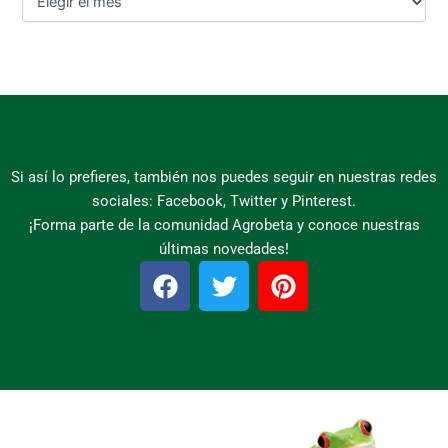
Si así lo prefieres, también nos puedes seguir en nuestras redes
sociales: Facebook, Twitter y Pinterest.
¡Forma parte de la comunidad Agrobeta y conoce nuestras
últimas novedades!
F
T
P
a
w
i
c
i
n
e
t
t
b
t
e
o
e
r
o
r
e
k
s