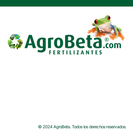
b
t
e
o
e
r
o
r
e
k
s
t
© 2024 AgroBeta. Todos los derechos reservados.