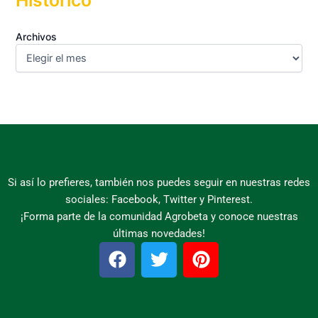
Histórico
Archivos
Si así lo prefieres, también nos puedes seguir en nuestras redes
sociales: Facebook, Twitter y Pinterest.
¡Forma parte de la comunidad Agrobeta y conoce nuestras
últimas novedades!
F
T
P
a
w
i
c
i
n
e
t
t