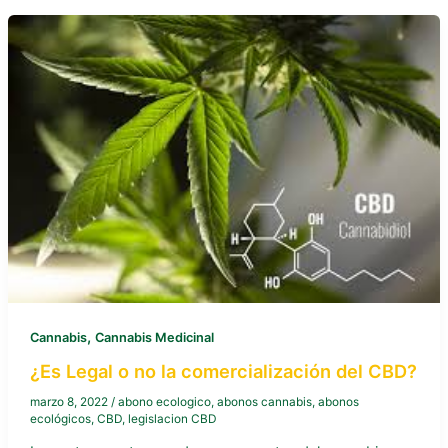
,
Cannabis
Cannabis Medicinal
¿Es Legal o no la comercialización del CBD?
marzo 8, 2022
/
abono ecologico
,
abonos cannabis
,
abonos
ecológicos
,
CBD
,
legislacion CBD