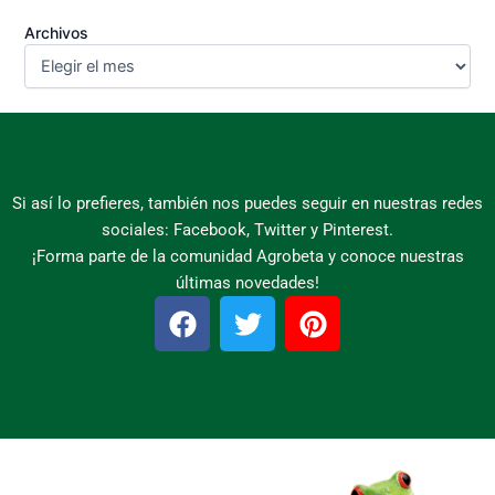
Archivos
Si así lo prefieres, también nos puedes seguir en nuestras redes
sociales: Facebook, Twitter y Pinterest.
¡Forma parte de la comunidad Agrobeta y conoce nuestras
últimas novedades!
F
T
P
a
w
i
c
i
n
e
t
t
b
t
e
o
e
r
o
r
e