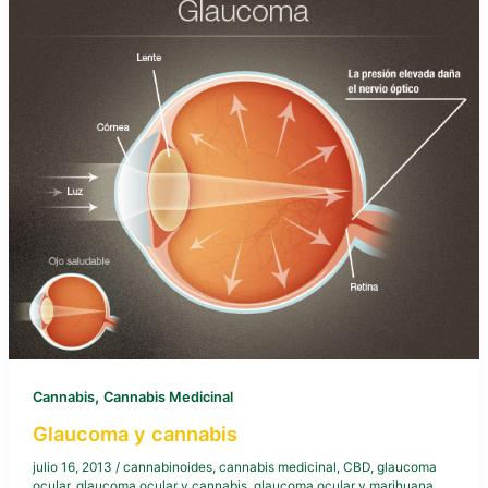
,
Cannabis
Cannabis Medicinal
Glaucoma y cannabis
julio 16, 2013
/
cannabinoides
,
cannabis medicinal
,
CBD
,
glaucoma
ocular
,
glaucoma ocular y cannabis
,
glaucoma ocular y marihuana
,