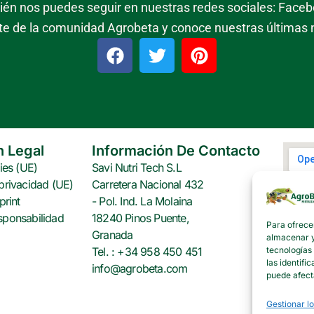
mbién nos puedes seguir en nuestras redes sociales: Facebo
te de la comunidad Agrobeta y conoce nuestras últimas
F
T
P
a
w
i
c
i
n
e
t
t
b
t
e
o
e
r
o
r
e
n Legal
Información De Contacto
k
s
ies (UE)
Savi Nutri Tech S.L
t
privacidad (UE)
Carretera Nacional 432
print
- Pol. Ind. La Molaina
sponsabilidad
18240 Pinos Puente,
Para ofrece
Granada
almacenar y/
tecnologías
Tel. : +34 958 450 451
las identifi
info@agrobeta.com
puede afect
Gestionar lo