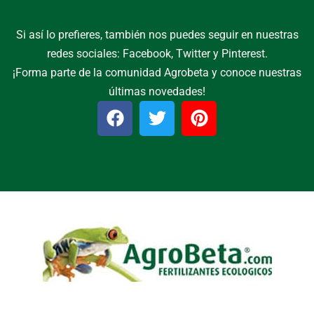
Si así lo prefieres, también nos puedes seguir en nuestras
redes sociales: Facebook, Twitter y Pinterest.
¡Forma parte de la comunidad Agrobeta y conoce nuestras
últimas novedades!
F
T
P
a
w
i
c
i
n
e
t
t
b
t
e
o
e
r
o
r
e
k
s
t