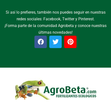
Si así lo prefieres, también nos puedes seguir en nuestras
redes sociales: Facebook, Twitter y Pinterest.
¡Forma parte de la comunidad Agrobeta y conoce nuestras
últimas novedades!
F
T
P
a
w
i
c
i
n
e
t
t
b
t
e
o
e
r
o
r
e
k
s
t