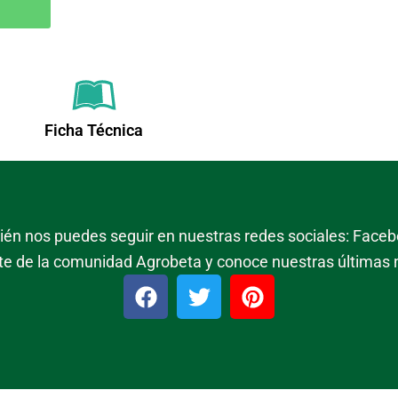
Ficha Técnica
mbién nos puedes seguir en nuestras redes sociales: Facebo
te de la comunidad Agrobeta y conoce nuestras últimas
F
T
P
a
w
i
c
i
n
e
t
t
b
t
e
o
e
r